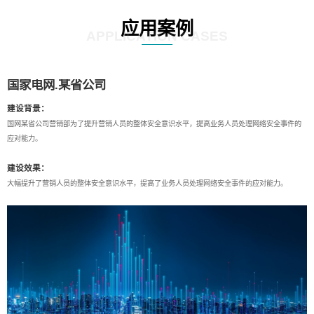
应用案例
APPLICATION CASES
国家电网.某省公司
建设背景：
国网某省公司营销部为了提升营销人员的整体安全意识水平，提高业务人员处理网络安全事件的
应对能力。
建设效果：
大幅提升了营销人员的整体安全意识水平，提高了业务人员处理网络安全事件的应对能力。