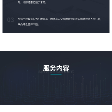
升，消除隐患防范于未然。
03
加强主观规范行为：提升员工的信息安全风险意识可以自然地规范人的行为，
从而降低整体风险。
服务内容
service content