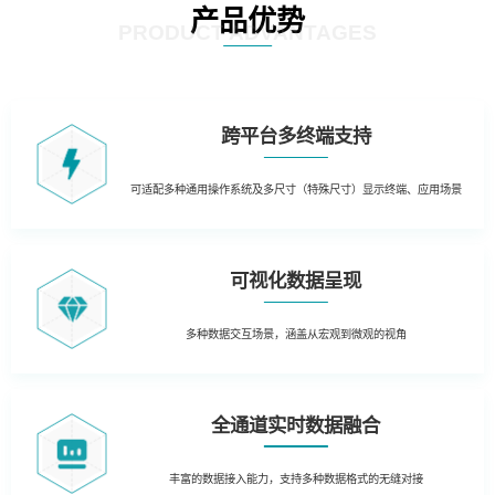
产品优势
PRODUCT ADVANTAGES
跨平台多终端支持
可适配多种通用操作系统及多尺寸（特殊尺寸）显示终端、应用场景
可视化数据呈现
多种数据交互场景，涵盖从宏观到微观的视角
全通道实时数据融合
丰富的数据接入能力，支持多种数据格式的无缝对接