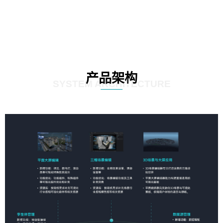
产品架构
SYSTEM ARCHITECTURE