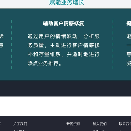
系
关于我们
新闻资讯
加入我们
联系我