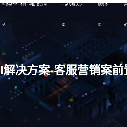
华体会hth·(体育)(中国)官方网
产品与解决方
服务体
站
案
系
AI解决方案-客服营销案前