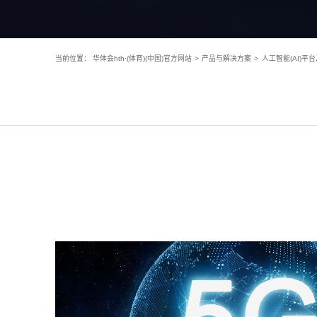
当前位置：
华体会hth·(体育)(中国)官方网站
>
产品与解决方案
>
人工智能(AI)平