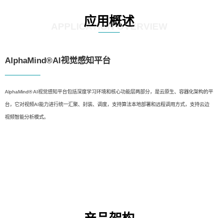
应用概述
APPLICATION OVERVIEW
AlphaMind®AI视觉感知平台
AlphaMind® AI视觉感知平台包括深度学习环境和核心功能层两部分，是云原生、容器化架构的平
台，它对视频AI能力进行统一汇聚、封装、调度，支持算法本地部署和远程调用方式，支持云边
视频智能分析模式。